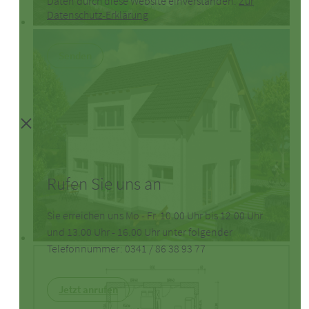
Daten durch diese Website einverstanden.
Zur
Datenschutz-Erklärung
Bitte
Senden
lasse
dieses
Feld
leer.
Rufen Sie uns an
Sie erreichen uns Mo - Fr. 10.00 Uhr bis 12.00 Uhr
und 13.00 Uhr - 16.00 Uhr unter folgender
Telefonnummer:
0341 / 86 38 93 77
Jetzt anrufen