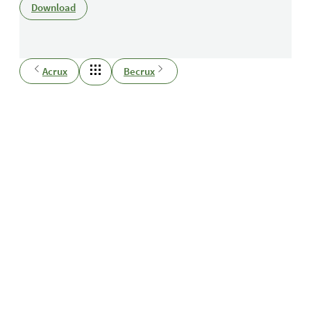
Download
Acrux
Becrux